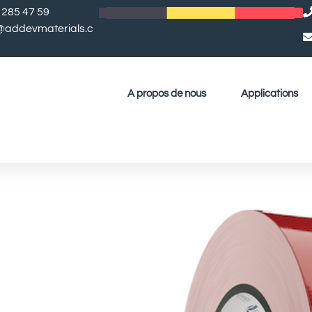
 285 47 59
l@addevmaterials.c
A propos de nous
Applications