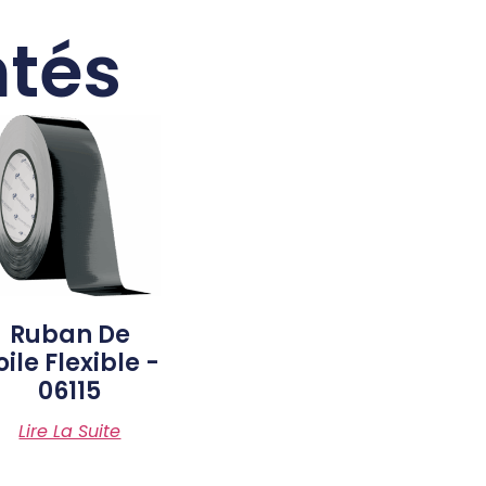
ntés
Ruban De
oile Flexible -
06115
Lire La Suite