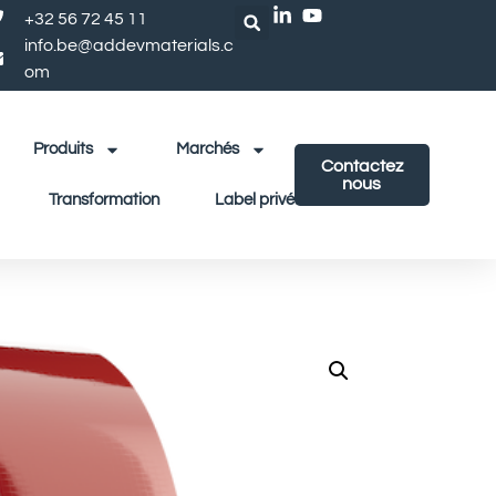
+32 56 72 45 11
info.be@addevmaterials.c
om
Produits
Marchés
Contactez
nous
Transformation
Label privé