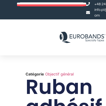
+48 24
info.p
om
Catégorie
Objectif général
Ruban