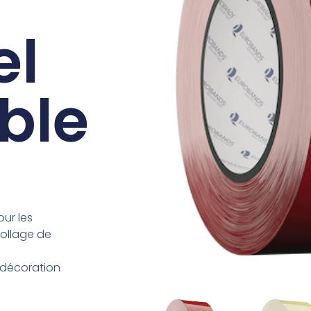
el
ble
our les
collage de
a décoration