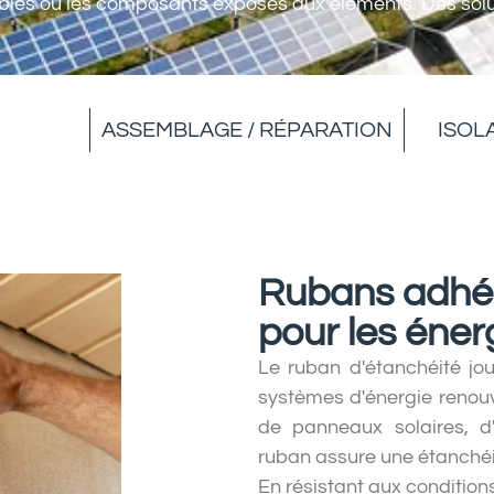
âbles ou les composants exposés aux éléments. Des solut
ASSEMBLAGE / RÉPARATION
ISOL
Rubans adhés
pour les éner
Le ruban d'étanchéité jou
systèmes d'énergie renouve
de panneaux solaires, d
ruban assure une étanchéité 
En résistant aux conditions 