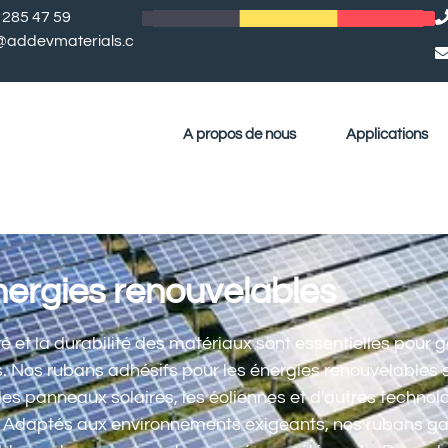
 285 47 59
l@addevmaterials.c
A propos de nous
Applications
nergies renouvelables
é et la durabilité des matériaux sont essentielles pour ga
s. Nos rubans adhésifs pour les énergies renouvelables
les panneaux solaires, les éoliennes et d'autres technolo
. Adaptés aux environnements exigeants, nos rubans gar