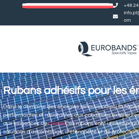
+48 24
info.p
om
Rubans adhésifs pour les é
Dans le domaine des énergies renouvelables, la fiabilit
performantes et résistantes aux conditions extérieure
aux exigences de
solaire
Ces rubans sont utilisés pour 
solutions d'assemblage, d'étanchéité et de protection