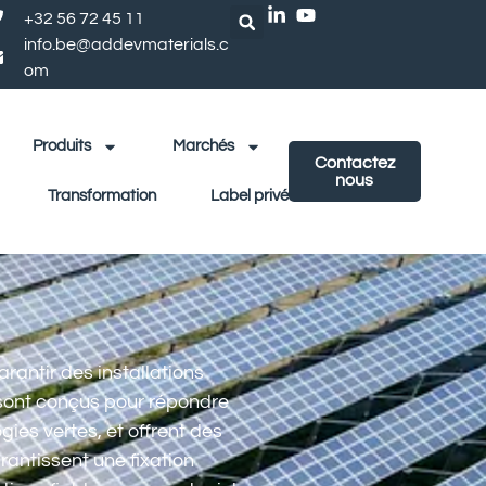
+32 56 72 45 11
info.be@addevmaterials.c
om
Produits
Marchés
Contactez
nous
Transformation
Label privé
rantir des installations
 sont conçus pour répondre
gies vertes, et offrent des
antissent une fixation