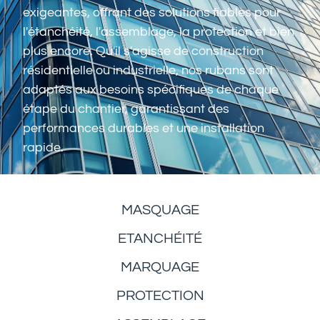
exigeantes, offrant des solutions fiables pour
l'étanchéité, l'assemblage, la protection et bien
plus encore. Qu'il s'agisse de construction
résidentielle ou industrielle, nos rubans sont
adaptés aux besoins spécifiques de chaque
étape du chantier, garantissant des
performances durables et une installation
rapide.
MASQUAGE
ETANCHÉITÉ
MARQUAGE
PROTECTION