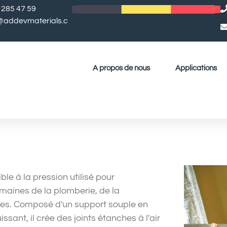
 285 47 59
l@addevmaterials.c
A propos de nous
Applications
le à la pression utilisé pour
maines de la plomberie, de la
les. Composé d'un support souple en
ssant, il crée des joints étanches à l'air