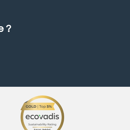
e ?
.