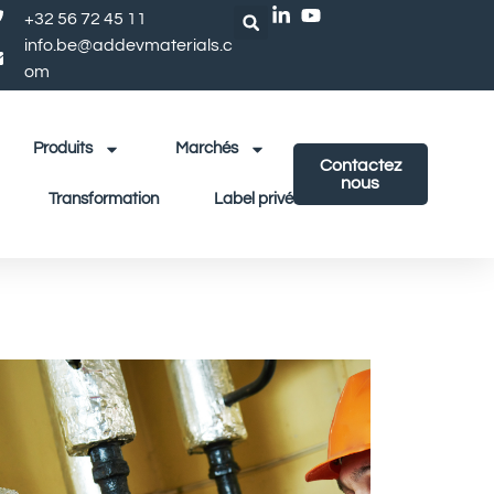
+32 56 72 45 11
info.be@addevmaterials.c
om
Produits
Marchés
Contactez
nous
Transformation
Label privé