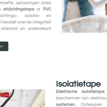
behoefte, oplossingen zoals
e afdichtingstape
of
PVC
ings-, isolatie- en
herstelt snel de integriteit
stilstand en ondersteunt
en
Isolatietape
Elektrische isolatietape
i
beschermen van elektris
systemen
. Ontworpen 