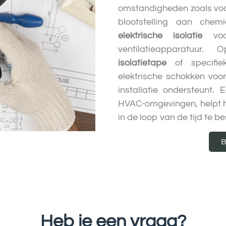
omstandigheden zoals vo
blootstelling aan chem
elektrische isolatie
voor
ventilatieapparatuur.
isolatietape
of specifi
elektrische schokken voor
installatie ondersteunt
HVAC-omgevingen, helpt h
in de loop van de tijd te 
B
Heb je een vraag?