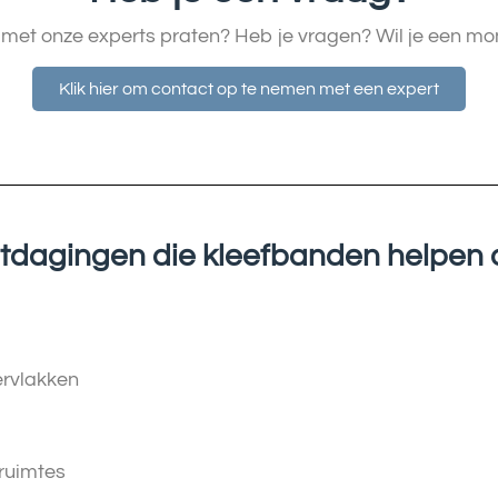
e met onze experts praten? Heb je vragen? Wil je een mo
Klik hier om contact op te nemen met een expert
tdagingen die kleefbanden helpen 
d
ervlakken
ruimtes