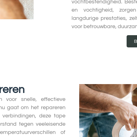
vochtbestendigheid. Bes
en vochtigheid, zorge
langdurige prestaties, ze
voor betrouwbare, duurzame
B
reren
 voor snelle, effectieve
 nu gaat om het repareren
 verbindingen, deze tape
rstand tegen veeleisende
mperatuurverschillen of