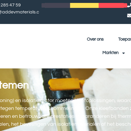
 285 47 59
l@addevmaterials.c
Over ons
Toepa
Markten
stemen
ioning) en isolatiesector moeten kleefoplossingen, waar
nd tegen temperatuurschommelingen. Onze kleefbanden 
seren en betrouwbare prestaties te garanderen bij ther
nalen, het bevestigen van isolatiematerialen of het bes