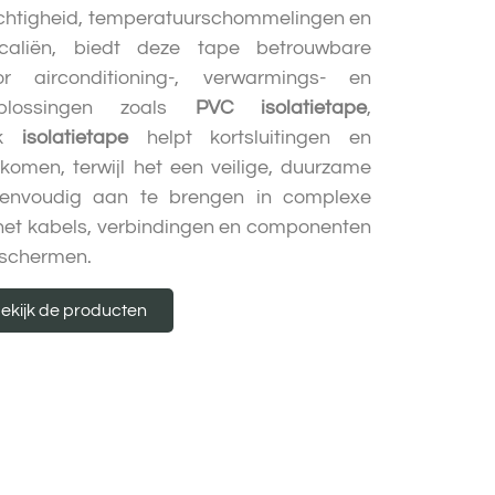
chtigheid, temperatuurschommelingen en
icaliën, biedt deze tape betrouwbare
 airconditioning-, verwarmings- en
 Oplossingen zoals
PVC isolatietape
,
ek
isolatietape
helpt kortsluitingen en
komen, terwijl het een veilige, duurzame
. Eenvoudig aan te brengen in complexe
et kabels, verbindingen en componenten
beschermen.
ekijk de producten