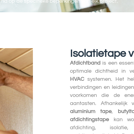
emd op de specifieke beperkingen van elk project.
Isolatietape 
Afdichtband
is een essen
optimale dichtheid in ve
HVAC
systemen. Het help
verbindingen en leidinge
voorkomen die de energi
aantasten. Afhankelijk
aluminium tape
,
butylt
afdichtingstape
kan word
afdichting, isolat