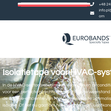
+48 24
info.p
om
Isolatietape voor HVAC-sy
In de HVAC-sector (verwarming, ventilatie en aircondit
voor een perfecte afdichting en langdurige weersta
de energie-efficiëntie van HVAC-systemen te optimali
isolatie. Of het nu gaat om het afdichten van luchtka