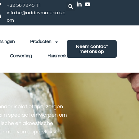
+32 56 72 45 11
info.be@addevmaterials.c
om
ssingen
Producten
Neem contact
met ons op
Converting
Huismerk
onder isolatietape, zorgen
zijn speciaal ontworpen om
mische en akoestische
chermen van oppervlakken,