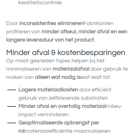
kwaliteitscontrole
Door
inconsistenties elimineren
Fabrikanten
profiteren van
minder afkeur, minder afval en een
langere levensduur van het product
.
Minder afval & kostenbesparingen
Op maat gesneden tapes helpen bij het
minimaliseren van
materiaalafval
door gebruik te
maken van
alleen wat nodig is
wat leidt tot:
Lagere materiaalkosten
door efficiënt
gebruik van zelfklevende substraten
Minder afval en overtollig materiaal
milieu-
impact verminderen
Geoptimaliseerde opbrengst per
rol
materiaalefficiëntie maximaliseren