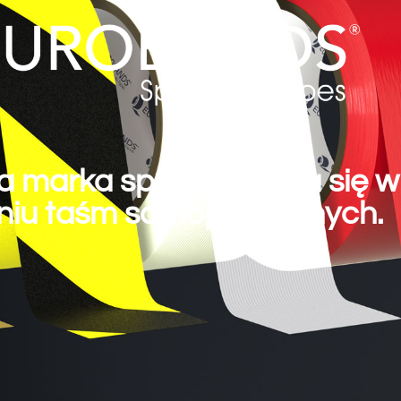
marka specjalizująca się w 
niu taśm samoprzylepnych.