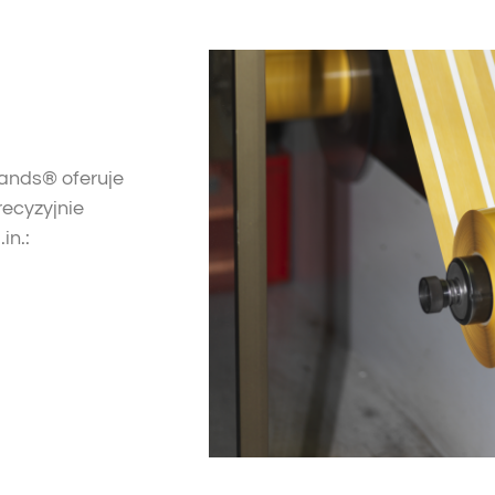
ands® oferuje
recyzyjnie
in.: