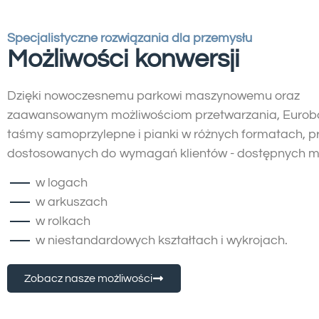
Specjalistyczne rozwiązania dla przemysłu
Możliwości konwersji
Dzięki nowoczesnemu parkowi maszynowemu oraz
zaawansowanym możliwościom przetwarzania, Eurob
taśmy samoprzylepne i pianki w różnych formatach, p
dostosowanych do wymagań klientów - dostępnych m.
w logach
w arkuszach
w rolkach
w niestandardowych kształtach i wykrojach.
Zobacz nasze możliwości