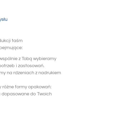
ysłu
dukcji taśm
bejmujące:
 wspólnie z Tobą wybieramy
otrzeb i zastosowań.
śmy na rdzeniach z nadrukiem
y różne formy opakowań:
nia dopasowane do Twoich