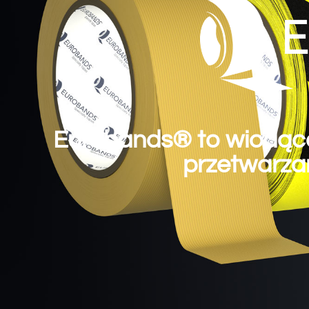
Eurobands® to wiodąca 
przetwarza