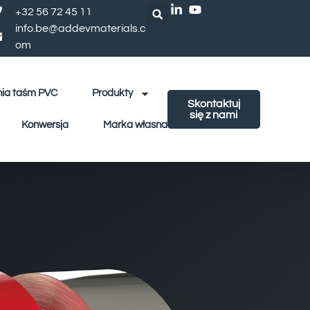
+32 56 72 45 11
info.be@addevmaterials.c
om
ia taśm PVC
Produkty
Skontaktuj
się z nami
Konwersja
Marka własna