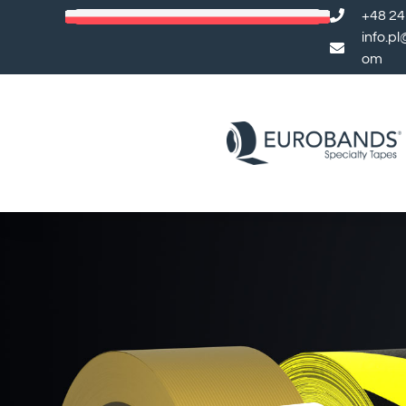
+48 24
info.p
om