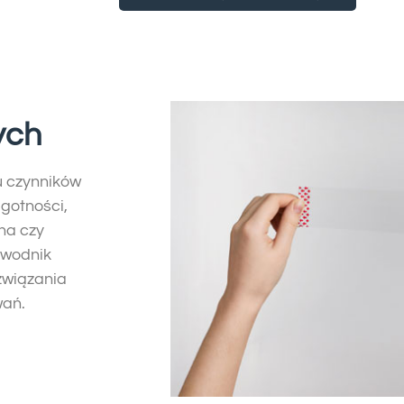
ych
u czynników
lgotności,
na czy
ewodnik
związania
wań.