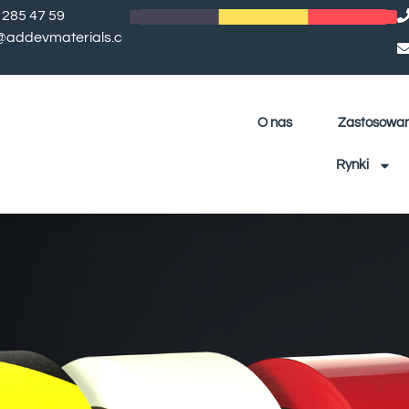
 285 47 59
l@addevmaterials.c
O nas
Zastosowan
Rynki