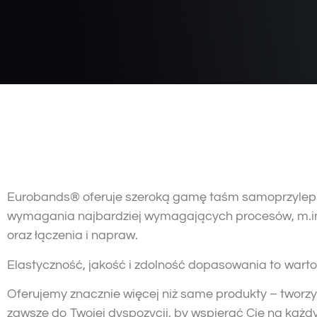
Eurobands® oferuje szeroką gamę taśm samoprzylepny
wymagania najbardziej wymagających procesów, m.in. 
oraz łączenia i napraw.
Elastyczność, jakość i zdolność dopasowania to warto
Oferujemy znacznie więcej niż same produkty – tworz
zawsze do Twojej dyspozycji, by wspierać Cię na każ